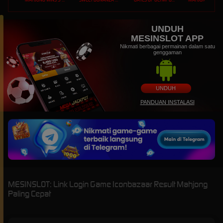
UNDUH
MESINSLOT APP
Nikmati berbagai permainan dalam satu
genggaman
UNDUH
PANDUAN INSTALASI
MESINSLOT: Link Login Game Iconbazaar Result Mahjong
Paling Cepat