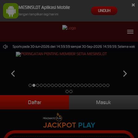
×
MESINSLOT Aplikasi Mobile
UNDUH
Jangan tampilkan lagi hari ini
Virtual Sports pada 30-Jun-2026 dari 14.59.59 sampai 30-Sep-2026 14.59.59. Selama waktu ini,
Daftar
Masuk
JACKPOT
PLAY