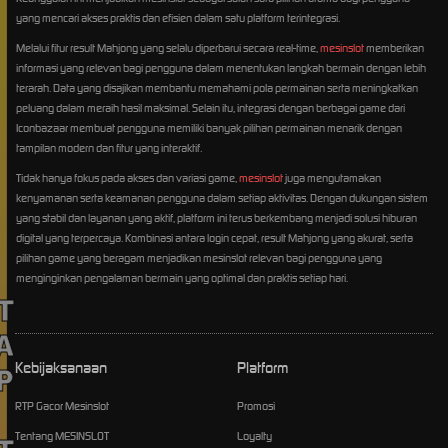
yang mencari akses praktis dan efisien dalam satu platform terintegrasi.
Melalui fitur result Mahjong yang selalu diperbarui secara real-time,
mesinslot
memberikan
informasi yang relevan bagi pengguna dalam menentukan langkah bermain dengan lebih
terarah. Data yang disajikan membantu memahami pola permainan serta meningkatkan
peluang dalam meraih hasil maksimal. Selain itu, integrasi dengan berbagai game dari
Iconbazaar membuat pengguna memiliki banyak pilihan permainan menarik dengan
tampilan modern dan fitur yang interaktif.
Tidak hanya fokus pada akses dan variasi game,
mesinslot
juga mengutamakan
kenyamanan serta keamanan pengguna dalam setiap aktivitas. Dengan dukungan sistem
yang stabil dan layanan yang aktif, platform ini terus berkembang menjadi solusi hiburan
digital yang terpercaya. Kombinasi antara login cepat, result Mahjong yang akurat, serta
pilihan game yang beragam menjadikan mesinslot relevan bagi pengguna yang
menginginkan pengalaman bermain yang optimal dan praktis setiap hari.
Kebijaksanaan
Platform
RTP Gacor Mesinslot
Promosi
Tentang MESINSLOT
Loyalty