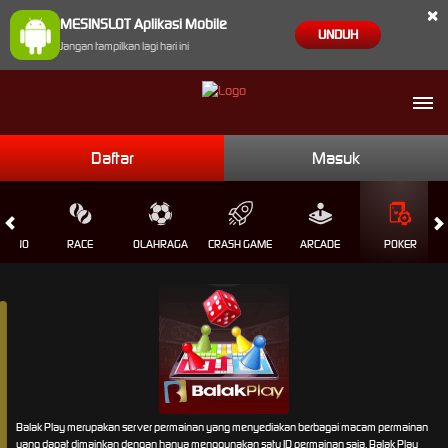
×
MESINSLOT Aplikasi Mobile
UNDUH
Jangan tampilkan lagi hari ini
Daftar
Masuk
CASINO
RACE
OLAHRAGA
CRASH GAME
ARCADE
POKER
Balak Play merupakan server permainan yang menyediakan berbagai macam permainan
yang dapat dimainkan dengan hanya menggunakan satu ID permainan saja. Balak Play