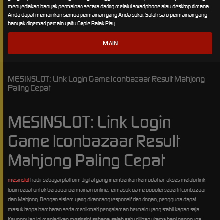
menyediakan banyak permainan secara daring melalui smartphone atau desktop dimana
Anda dapat memainkan semua permainan yang Anda sukai. Salah satu permainan yang
banyak digemari pemain yaitu Gaple Balak Play.
MAIN
MESINSLOT: Link Login Game Iconbazaar Result Mahjong
Paling Cepat
MESINSLOT: Link Login
Game Iconbazaar Result
Mahjong Paling Cepat
mesinslot
hadir sebagai platform digital yang memberikan kemudahan akses melalui link
login cepat untuk berbagai permainan online, termasuk game populer seperti Iconbazaar
dan Mahjong. Dengan sistem yang dirancang responsif dan ringan, pengguna dapat
masuk tanpa hambatan serta menikmati pengalaman bermain yang stabil kapan saja.
Keunggulan ini menjadikan mesinslot sebagai salah satu pilihan utama bagi pengguna