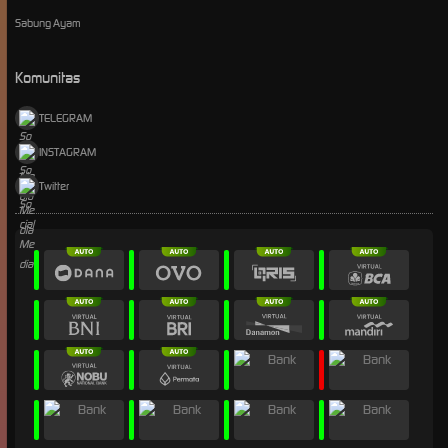
Sabung Ayam
Komunitas
TELEGRAM
INSTAGRAM
Twitter