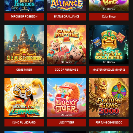
THRONE OF POSEIDON
BATTLE OF ALLIANCE
Color Bingo
GEMS MINER
GOD OF FORTUNE 2
MASTER OF GOLD MINER 2
KUNG FU LEOPARD
LUCKY TIGER
FORTUNE GEMS 2000