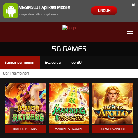
×
MESINSLOT Aplikasi Mobile
UNDUH
Jangan tampilkan lagi hari ini
5G GAMES
Semua permainan
Exclusive
Top 20
BANDITO RETURNS
MAHJONG 5 DRAGONS
OLYMPUS APOLLO