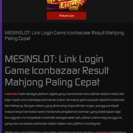
Fortune Lion
MESINSLOT: Link Login Game Iconbazaar Result Mahjong
Paling Cepat
MESINSLOT: Link Login
Game Iconbazaar Result
Mahjong Paling Cepat
mesinslot
hadir sebagai platform digital yang memberikan kemudahan akses melalui link
login cepat untuk berbagai permainan online, termasuk game populer seperti Iconbazaar
dan Mahjong. Dengan sistem yang dirancang responsif dan ringan, pengguna dapat
masuk tanpa hambatan serta menikmati pengalaman bermain yang stabil kapan saja.
Keunggulan ini menjadikan mesinslot sebagai salah satu pilihan utama bagi pengguna
yang mencari akses praktis dan efisien dalam satu platform terintegrasi.
Melalui fitur result Mahjong yang selalu diperbarui secara real-time,
mesinslot
memberikan