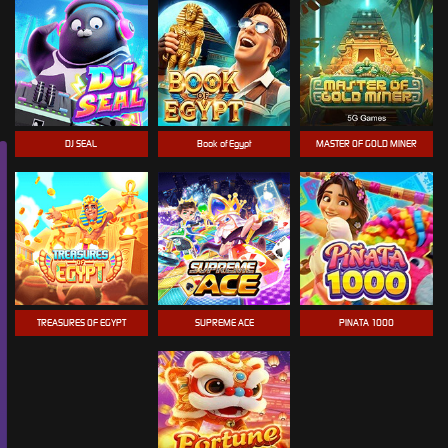
DJ SEAL
Book of Egypt
MASTER OF GOLD MINER
TREASURES OF EGYPT
SUPREME ACE
PINATA 1000