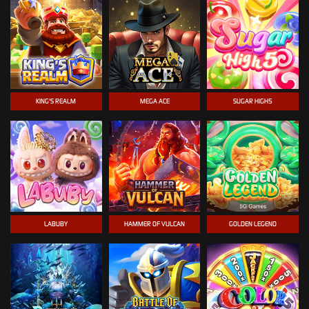
KING'S REALM
MEGA ACE
SUGAR HIGH5
LABUBY
HAMMER OF VULCAN
GOLDEN LEGEND