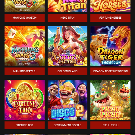
MAHJONG WAYS 3+
NEKO TITAN
FORTUNE HORSES
MAHJONG WAYS 3
GOLDEN ISLAND
DRAGON TIGER SHOWDOWN
FORTUNE TRIO
GOVERNMENT DISCO 2
PICHU PICHU