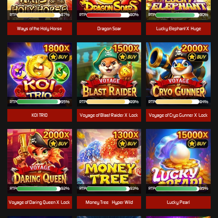
RTP
87%
RTP
80%
RTP
90%
Ways of the Holy Horse
Dragon Soar
Lucky Elephant X-Huge
RTP
95%
RTP
89%
RTP
84%
KOI TRIO
Voyage of Blast Raider X-Lock
Voyage of Cryo Gunner X-Lock
RTP
92%
RTP
93%
RTP
95%
Voyage of Daring Queen X-Lock
Money Tree - Hyper Wild
Lucky Pearl