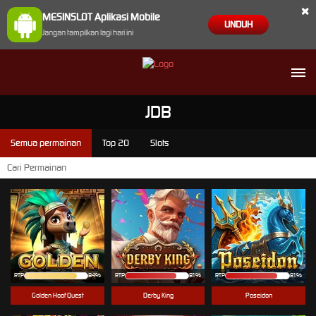
×
MESINSLOT Aplikasi Mobile
UNDUH
Jangan tampilkan lagi hari ini
JDB
Semua permainan
Top 20
Slots
RTP
84%
RTP
81%
RTP
81%
Golden Hoof Quest
Derby King
Poseidon