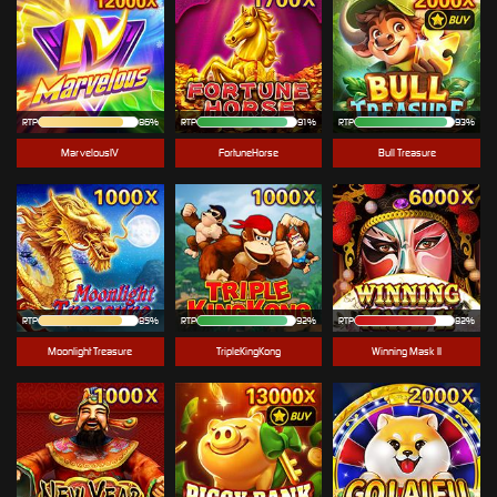
RTP
86%
RTP
91%
RTP
93%
MarvelousIV
FortuneHorse
Bull Treasure
RTP
85%
RTP
92%
RTP
82%
Moonlight Treasure
TripleKingKong
Winning Mask II