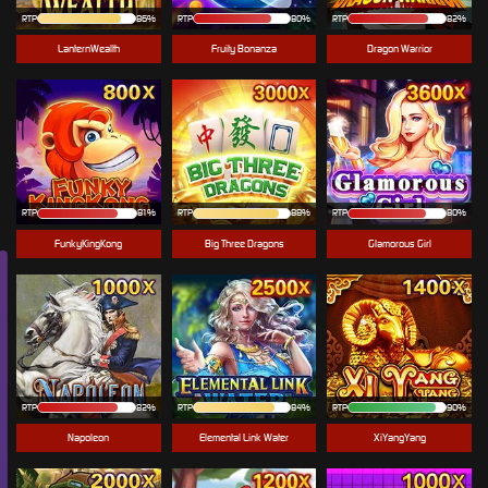
RTP
86%
RTP
80%
RTP
82%
LanternWealth
Fruity Bonanza
Dragon Warrior
RTP
81%
RTP
88%
RTP
80%
FunkyKingKong
Big Three Dragons
Glamorous Girl
RTP
82%
RTP
84%
RTP
90%
Napoleon
Elemental Link Water
XiYangYang