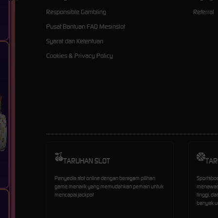
Responsible Gambling
Referral
Pusat Bantuan FAQ Mesinslot
Syarat dan Ketentuan
Cookies & Privacy Policy
TARUHAN SLOT
TAR
Penyedia slot online dengan beragam pilihan
Sportsboo
game menarik yang memudahkan pemain untuk
menawark
mencapai jackpot
tinggi, d
banyak u