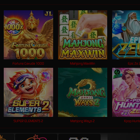
Fortune Garuda 1000
Mahjong MaxWin
Epic Ze 
SUPER ELEMENTS 2
Mahjong Ways 2
Kpop Hunte