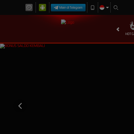
Main di Telegram
HOT 