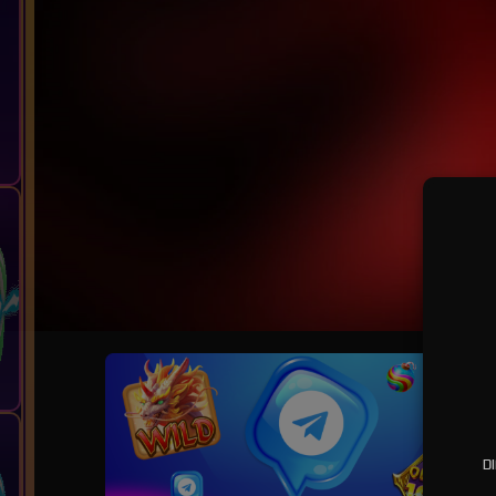
gre****9
IDR
12,920,000.00
Starlight Princess™ 1000
s****7
IDR
10,578,750.00
Gates of Olympus Super
Scatter
s****7
IDR
10,040,800.00
Gates of Olympus 1000
s****7
IDR
9,857,500.00
Gates of Olympus 1000
gre****9
IDR
8,540,000.00
Gates of Olympus 1000
D