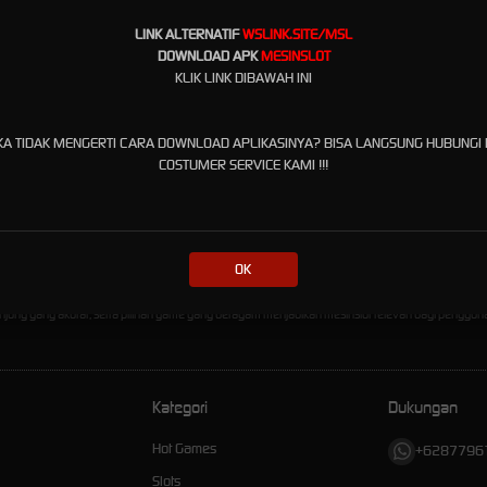
LINK ALTERNATIF
WSLINK.SITE/MSL
DOWNLOAD APK
MESINSLOT
KLIK LINK DIBAWAH INI
ahjong Paling Cepat
Game Iconbazaar Result Mahjon
IKA TIDAK MENGERTI CARA DOWNLOAD APLIKASINYA? BISA LANGSUNG HUBUNGI 
COSTUMER SERVICE KAMI !!!
lalui link login cepat untuk berbagai permainan online, termasuk game populer seperti Iconbaza
ng stabil kapan saja. Keunggulan ini menjadikan mesinslot sebagai salah satu pilihan utama ba
emberikan informasi yang relevan bagi pengguna dalam menentukan langkah bermain dengan l
asi dengan berbagai game dari Iconbazaar membuat pengguna memiliki banyak pilihan permainan me
OK
 kenyamanan serta keamanan pengguna dalam setiap aktivitas. Dengan dukungan sistem yang sta
lt Mahjong yang akurat, serta pilihan game yang beragam menjadikan mesinslot relevan bagi peng
Kategori
Dukungan
Hot Games
+6287796
Slots