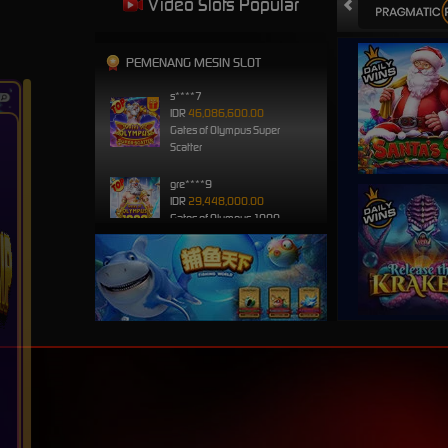
Video Slots Popular
PEMENANG MESIN SLOT
s****7
IDR
46,086,600.00
Gates of Olympus Super
Scatter
gre****9
IDR
29,448,000.00
Gates of Olympus 1000
s****7
IDR
18,608,800.00
Gates of Olympus 1000
s****7
IDR
16,280,000.00
Gates of Olympus 1000
gre****9
IDR
13,480,000.00
Starlight Princess™ 1000