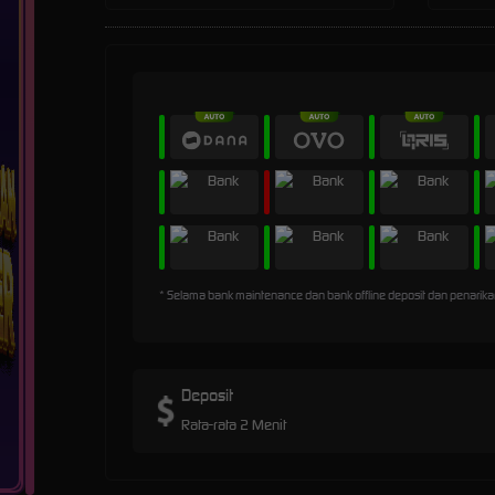
* Selama bank maintenance dan bank offline deposit dan penarikan
Deposit
Rata-rata 2 Menit