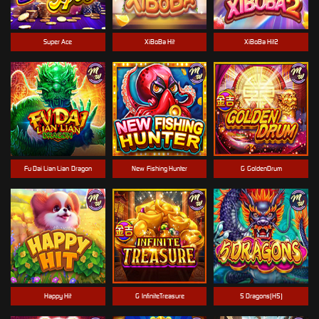
Super Ace
XiBoBa Hit
XiBoBa Hit2
Fu Dai Lian Lian-Dragon
New-Fishing Hunter
G-GoldenDrum
Happy Hit
G-InfiniteTreasure
5 Dragons(H5)