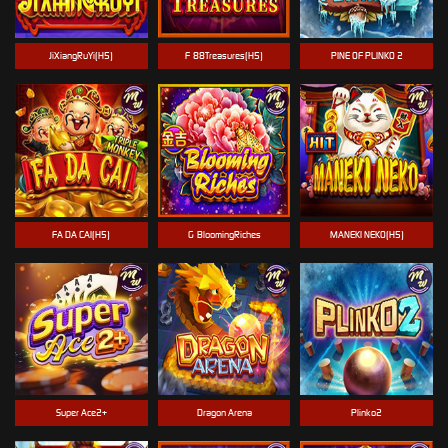
JiXiangRuYi(H5)
F-88Treasures(H5)
PINE OF PLINKO 2
FA DA CAI(H5)
G-BloomingRiches
MANEKI NEKO(H5)
Super Ace2+
Dragon Arena
Plinko2