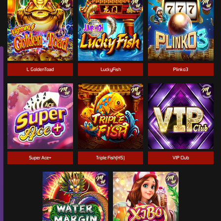
L-GoldenToad
LuckyFish
Plinko3
Super Ace+
Triple Fish(H5)
VIP Club