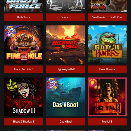
Brute Force
Seamen
San Quentin 2: Death Row
Fire in the Hole 2
Highway to Hell
Gator Hunters
Blood & Shadow 2
Das xBoot
Mental 2