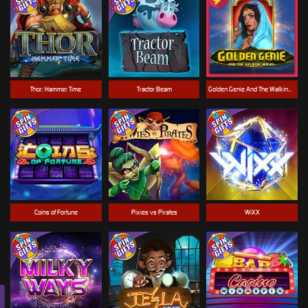
Thor: Hammer Time
Tractor Beam
Golden Genie And The Walking Wilds
Coins of Fortune
Pixies vs Pirates
WiXX