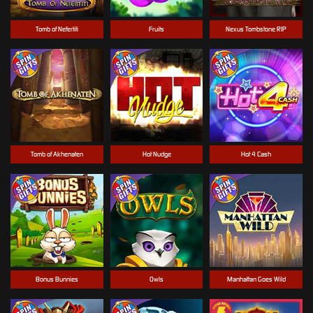
Tomb of Nefertiti
Fruits
Nexus Tombstone RIP
Tomb of Akhenaten
Hot Nudge
Hot 4 Cash
Bonus Bunnies
Owls
Manhattan Goes Wild