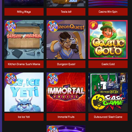
Milky Ways
Tesla Jolt
Casino Win Spin
Kitchen Drama: Sushi Mania
Dungeon Quest
Gaelic Gold
Ice Ice Yeti
Immortal Fruits
Outsourced: Slash Game