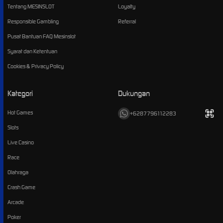
Tentang MESINSLOT
Loyalty
Responsible Gambling
Referral
Pusat Bantuan FAQ Mesinslot
Syarat dan Ketentuan
Cookies & Privacy Policy
Kategori
Dukungan
Hot Games
+6287796112283
Slots
Live Casino
Race
Olahraga
Crash Game
Arcade
Poker