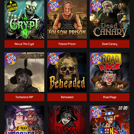
Nexus The Crypt
Folsom Prison
Dead Canary
Tombstone RIP
Beheaded
Road Rage