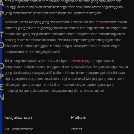
TO OPEN
masuk tanpa hambatan serta menikmati pengalaman bermain yang stabil kapan saja.
Keunggulan ini menjadikan mesinslot sebagai salah satu pilihan utama bagi pengguna
yang mencari akses praktis dan efisien dalam satu platform terintegrasi.
Melalui fitur result Mahjong yang selalu diperbarui secara real-time,
mesinslot
memberikan
informasi yang relevan bagi pengguna dalam menentukan langkah bermain dengan lebih
terarah. Data yang disajikan membantu memahami pola permainan serta meningkatkan
peluang dalam meraih hasil maksimal. Selain itu, integrasi dengan berbagai game dari
Iconbazaar membuat pengguna memiliki banyak pilihan permainan menarik dengan
tampilan modern dan fitur yang interaktif.
Tidak hanya fokus pada akses dan variasi game,
mesinslot
juga mengutamakan
kenyamanan serta keamanan pengguna dalam setiap aktivitas. Dengan dukungan sistem
yang stabil dan layanan yang aktif, platform ini terus berkembang menjadi solusi hiburan
digital yang terpercaya. Kombinasi antara login cepat, result Mahjong yang akurat, serta
pilihan game yang beragam menjadikan mesinslot relevan bagi pengguna yang
menginginkan pengalaman bermain yang optimal dan praktis setiap hari.
Kebijaksanaan
Platform
RTP Gacor Mesinslot
Promosi