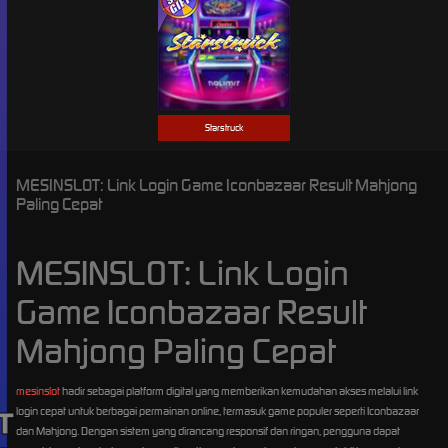
Starstruck
MESINSLOT: Link Login Game Iconbazaar Result Mahjong
Paling Cepat
MESINSLOT: Link Login
Game Iconbazaar Result
Mahjong Paling Cepat
mesinslot
hadir sebagai platform digital yang memberikan kemudahan akses melalui link
login cepat untuk berbagai permainan online, termasuk game populer seperti Iconbazaar
dan Mahjong. Dengan sistem yang dirancang responsif dan ringan, pengguna dapat