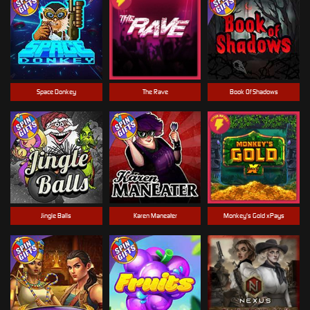
Space Donkey
The Rave
Book Of Shadows
Jingle Balls
Karen Maneater
Monkey's Gold xPays