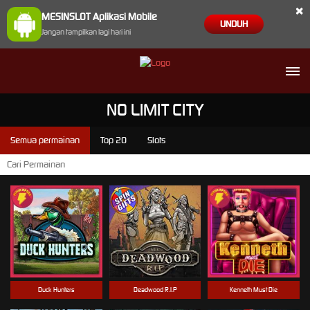
×
MESINSLOT Aplikasi Mobile
UNDUH
Jangan tampilkan lagi hari ini
NO LIMIT CITY
Semua permainan
Top 20
Slots
Duck Hunters
Deadwood R.I.P
Kenneth Must Die