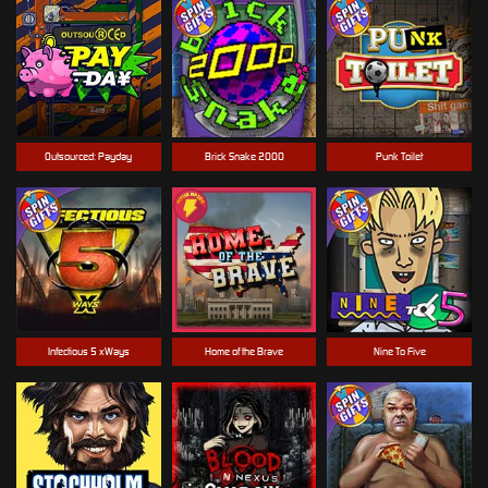
Outsourced: Payday
Brick Snake 2000
Punk Toilet
Infectious 5 xWays
Home of the Brave
Nine To Five