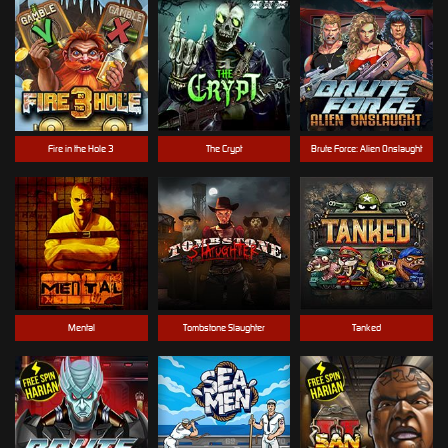
Fire in the Hole 3
The Crypt
Brute Force: Alien Onslaught
Mental
Tombstone Slaughter
Tanked