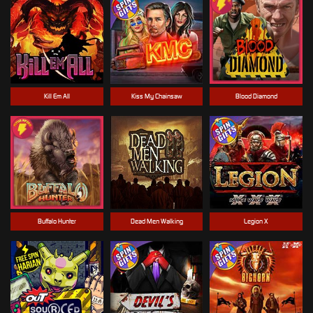
Kill Em All
Kiss My Chainsaw
Blood Diamond
Buffalo Hunter
Dead Men Walking
Legion X