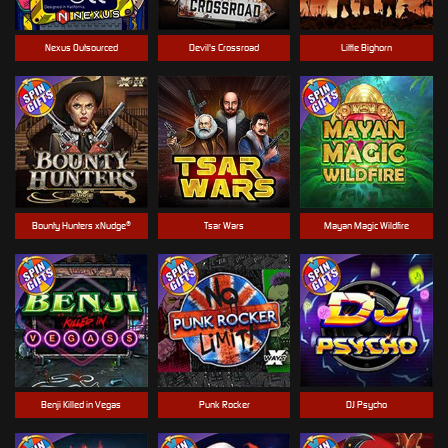
Nexus Outsourced
Devil's Crossroad
Little Bighorn
Bounty Hunters xNudge®
Tsar Wars
Mayan Magic Wildfire
Benji Killed in Vegas
Punk Rocker
DJ Psycho