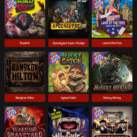
Roadkill
Apocalypse Super xNudge
Land of the Free
Bangkok Hilton
Ugliest Catch
Misery Mining