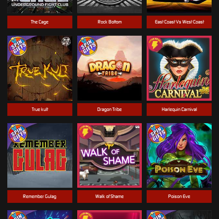
The Cage
Rock Bottom
East Coast Vs West Coast
True kult
Dragon Tribe
Harlequin Carnival
Remember Gulag
Walk of Shame
Poison Eve