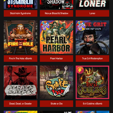
Stockholm Syndrome
Nexus Blood & Shadow
Loner
Fire In The Hole xBomb
Pearl Harbor
True Grit Redemption
Dead, Dead, or Deader
Skate or Die
Evil Goblins xBomb