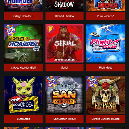
xWays Hoarder 2
Blood & Shadow
Punk Rocker 2
xWays Hoarder xSplit
Serial
Flight Mode
Outsourced
San Quentin xWays
El Pasa Gunfight xNudge