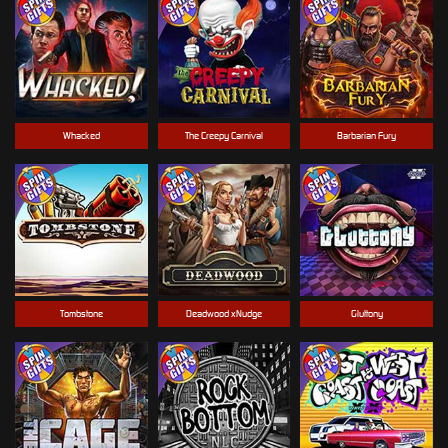
Whacked
The Creepy Carnival
Barbarian Fury
Tombstone
Deadwood xNudge
Gluttony