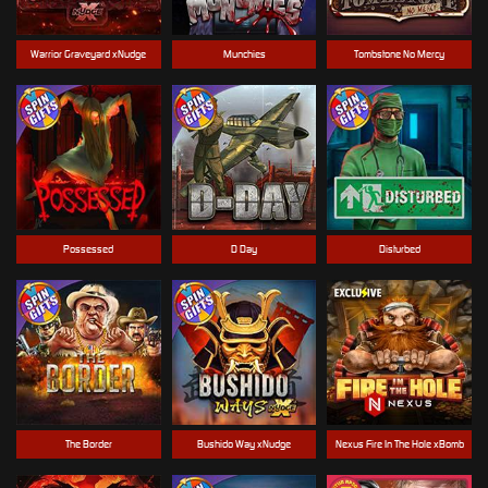
Warrior Graveyard xNudge
Munchies
Tombstone No Mercy
Possessed
D Day
Disturbed
The Border
Bushido Way xNudge
Nexus Fire In The Hole xBomb