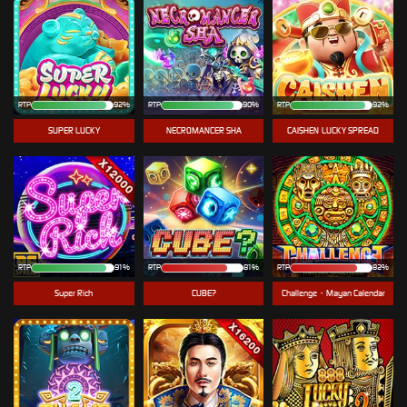
RTP
92%
RTP
90%
RTP
92%
SUPER LUCKY
NECROMANCER SHA
CAISHEN-LUCKY SPREAD
RTP
91%
RTP
81%
RTP
82%
Super Rich
CUBE?
Challenge・Mayan Calendar