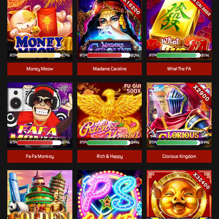
RTP
87%
RTP
80%
RTP
91%
Money Meow
Madame Caroline
What The FA
RTP
81%
RTP
94%
RTP
94%
Fa Fa Monkey
Rich & Happy
Glorious Kingdom