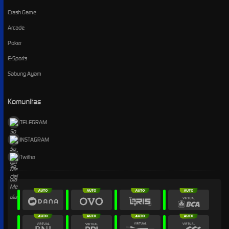
Crash Game
Arcade
Poker
E-Sports
Sabung Ayam
Komunitas
TELEGRAM
INSTAGRAM
Twitter