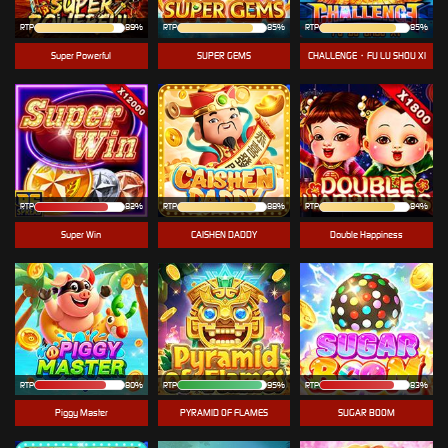
RTP
89%
RTP
85%
RTP
85%
Super Powerful
SUPER GEMS
CHALLENGE・FU LU SHOU XI
RTP
82%
RTP
88%
RTP
84%
Super Win
CAISHEN DADDY
Double Happiness
RTP
80%
RTP
95%
RTP
83%
Piggy Master
PYRAMID OF FLAMES
SUGAR BOOM