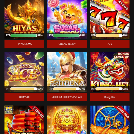
RTP
98%
RTP
98%
RTP
89%
HIYAS GEMS
SUGAR TEDDY
777
RTP
89%
RTP
87%
RTP
88%
LUCKY ACE
ATHENA LUCKY SPREAD
Kung Hei