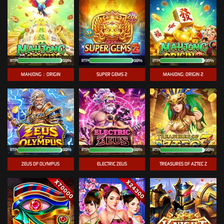
RTP
98%
RTP
98%
RTP
96%
MAHJONG：ORIGIN
SUPER GEMS 2
MAHJONG: ORIGIN 2
RTP
98%
RTP
98%
RTP
96%
ZEUS OF OLYMPUS
ELECTRIC ZEUS
TREASURES OF AZTEC Z