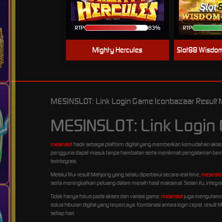
RTP
83%
RTP
Mighty Hercules
Slot88 Wisdom
MESINSLOT: Link Login Game Iconbazaar Result 
MESINSLOT: Link Login 
mesinslot
hadir sebagai platform digital yang memberikan kemudahan akses 
pengguna dapat masuk tanpa hambatan serta menikmati pengalaman bermain 
terintegrasi.
Melalui fitur result Mahjong yang selalu diperbarui secara real-time,
mesinslo
serta meningkatkan peluang dalam meraih hasil maksimal. Selain itu, inte
Tidak hanya fokus pada akses dan variasi game,
mesinslot
juga mengutamaka
solusi hiburan digital yang terpercaya. Kombinasi antara login cepat, re
setiap hari.