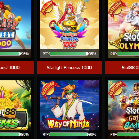
96%
RTP
95%
RTP
Quest 1000
Starlight Princess 1000
Slot88 
96%
RTP
98%
RTP