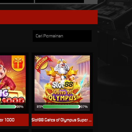
IDR
4,126,500.00
Gates of Olympus 1000
gre****9
IDR
4,032,000.00
Starlight Princess™ 1000
gre****9
IDR
3,716,000.00
Gates of Olympus 1000
achmad****a
IDR
3,369,600.00
Bonanza Gold
ha****d
IDR
2,211,600.00
Gates of Olympus Super Scatter
pele****0
98%
RTP
97%
IDR
2,147,130.00
Sugar Rush Super Scatter
or 1000
Slot88 Gates of Olympus Super Scatter
ha****d
IDR
2,040,400.00