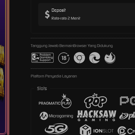
Deposit
Rata-rata 2 Menit
Tanggung Jawab Bermain
Browser Yang Didukung
Platform Penyedia Layanan
Slots