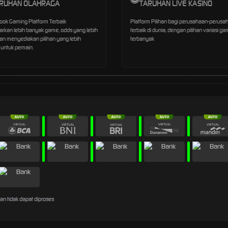
RUHAN OLAHRAGA
TARUHAN LIVE KASINO
ook Gaming Platform Terbaik
Platform Pilihan bagi perusahaan-perusa
kan lebih banyak game, odds yang lebih
terbaik di dunia, dengan pilihan variasi g
 dan menyediakan pilihan yang lebih
terbanyak
untuk pemain.
an tidak dapat diproses