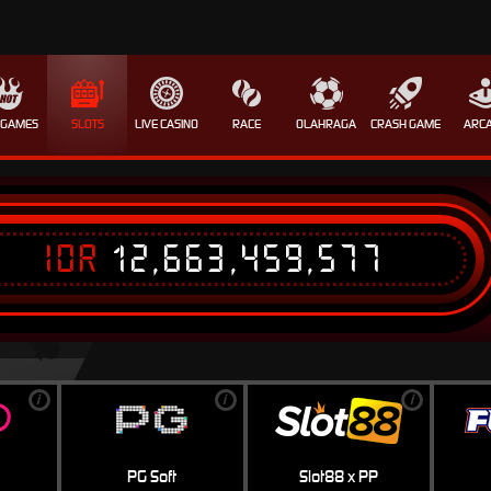
 GAMES
SLOTS
LIVE CASINO
RACE
OLAHRAGA
CRASH GAME
ARC
IDR
12,663,469,688
i
i
i
a
PG Soft
Slot88 x PP