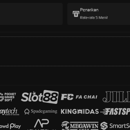
Penarikan
Rata-rata 5 Menit