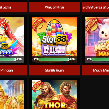
88 Gems
Way of Ninja
Slot88 Gates of 
95%
RTP
98%
RTP
 Princess
Slot88 Rush
Mochi Ma