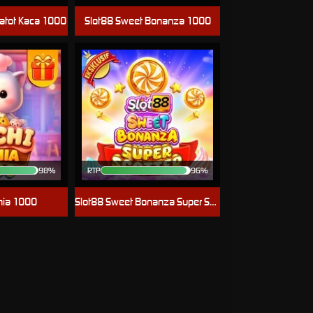
Gatot Kaca 1000
Slot88 Sweet Bonanza 1000
98%
RTP
96%
nia 1000
Slot88 Sweet Bonanza Super Scatter