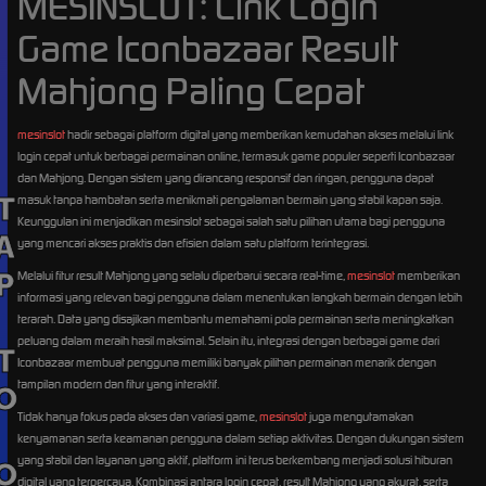
MESINSLOT: Link Login
Game Iconbazaar Result
Mahjong Paling Cepat
mesinslot
hadir sebagai platform digital yang memberikan kemudahan akses melalui link
login cepat untuk berbagai permainan online, termasuk game populer seperti Iconbazaar
dan Mahjong. Dengan sistem yang dirancang responsif dan ringan, pengguna dapat
TO OPEN
masuk tanpa hambatan serta menikmati pengalaman bermain yang stabil kapan saja.
Keunggulan ini menjadikan mesinslot sebagai salah satu pilihan utama bagi pengguna
yang mencari akses praktis dan efisien dalam satu platform terintegrasi.
Melalui fitur result Mahjong yang selalu diperbarui secara real-time,
mesinslot
memberikan
informasi yang relevan bagi pengguna dalam menentukan langkah bermain dengan lebih
terarah. Data yang disajikan membantu memahami pola permainan serta meningkatkan
peluang dalam meraih hasil maksimal. Selain itu, integrasi dengan berbagai game dari
Iconbazaar membuat pengguna memiliki banyak pilihan permainan menarik dengan
tampilan modern dan fitur yang interaktif.
Tidak hanya fokus pada akses dan variasi game,
mesinslot
juga mengutamakan
kenyamanan serta keamanan pengguna dalam setiap aktivitas. Dengan dukungan sistem
yang stabil dan layanan yang aktif, platform ini terus berkembang menjadi solusi hiburan
digital yang terpercaya. Kombinasi antara login cepat, result Mahjong yang akurat, serta