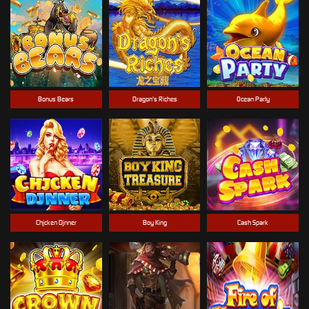
Bonus Bears
Dragon's Riches
Ocean Party
Chjcken Djnner
Boy King
Cash Spark