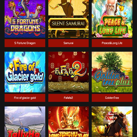
5 Fortune Dragon
Samurai
Peace&Long Life
Fire of glacier gold
Fafafa2
GoldenTree