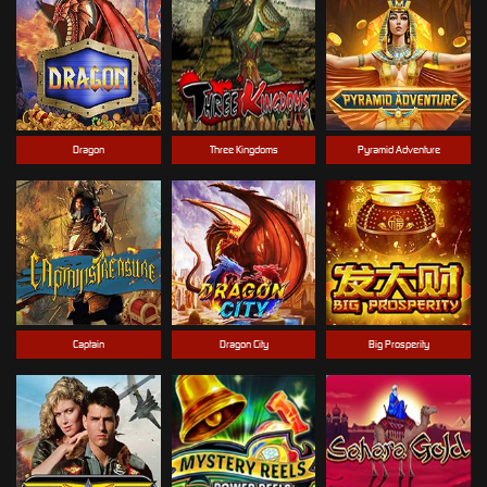
Dragon
Three Kingdoms
Pyramid Adventure
Captain
Dragon City
Big Prosperity