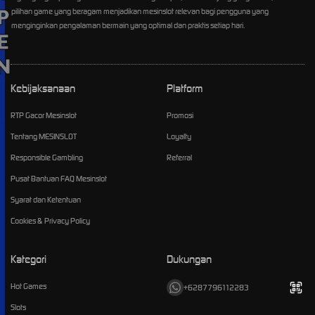
pilihan game yang beragam menjadikan mesinslot relevan bagi pengguna yang
menginginkan pengalaman bermain yang optimal dan praktis setiap hari.
Kebijaksanaan
Platform
RTP Gacor Mesinslot
Promosi
Tentang MESINSLOT
Loyalty
Responsible Gambling
Referral
Pusat Bantuan FAQ Mesinslot
Syarat dan Ketentuan
Cookies & Privacy Policy
Kategori
Dukungan
Hot Games
+6287796112283
Slots