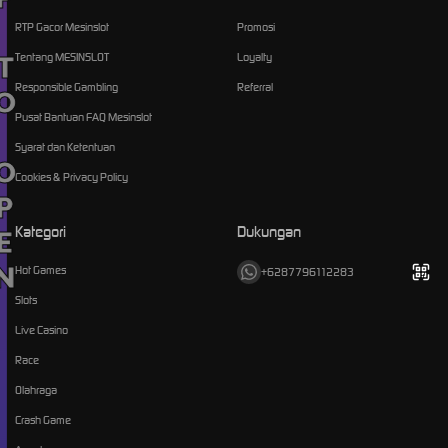
TO OPEN
RTP Gacor Mesinslot
Promosi
Tentang MESINSLOT
Loyalty
Responsible Gambling
Referral
Pusat Bantuan FAQ Mesinslot
Syarat dan Ketentuan
Cookies & Privacy Policy
Kategori
Dukungan
Hot Games
+6287796112283
Slots
Live Casino
Race
Olahraga
Crash Game