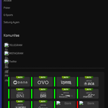
Arcade
Poker
E-Sports
Sabung Ayam
Komunitas
TELEGRAM
INSTAGRAM
Twitter