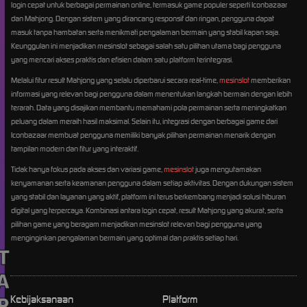
login cepat untuk berbagai permainan online, termasuk game populer seperti Iconbazaar
dan Mahjong. Dengan sistem yang dirancang responsif dan ringan, pengguna dapat
masuk tanpa hambatan serta menikmati pengalaman bermain yang stabil kapan saja.
Keunggulan ini menjadikan mesinslot sebagai salah satu pilihan utama bagi pengguna
yang mencari akses praktis dan efisien dalam satu platform terintegrasi.
Melalui fitur result Mahjong yang selalu diperbarui secara real-time,
mesinslot
memberikan
informasi yang relevan bagi pengguna dalam menentukan langkah bermain dengan lebih
terarah. Data yang disajikan membantu memahami pola permainan serta meningkatkan
peluang dalam meraih hasil maksimal. Selain itu, integrasi dengan berbagai game dari
Iconbazaar membuat pengguna memiliki banyak pilihan permainan menarik dengan
tampilan modern dan fitur yang interaktif.
Tidak hanya fokus pada akses dan variasi game,
mesinslot
juga mengutamakan
kenyamanan serta keamanan pengguna dalam setiap aktivitas. Dengan dukungan sistem
yang stabil dan layanan yang aktif, platform ini terus berkembang menjadi solusi hiburan
digital yang terpercaya. Kombinasi antara login cepat, result Mahjong yang akurat, serta
pilihan game yang beragam menjadikan mesinslot relevan bagi pengguna yang
menginginkan pengalaman bermain yang optimal dan praktis setiap hari.
Kebijaksanaan
Platform