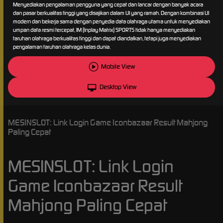
Menyediakan pengalaman pengguna yang cepat dan lancar dengan banyak acara
dan pasar berkualitas tinggi yang disajikan dalam UI yang ramah. Dengan kombinasi UI
modern dan bekerja sama dengan penyedia data olahraga utama untuk menyediakan
umpan data resmi tercepat, IM (Inplay Matrix) SPORTS tidak hanya menyediakan
taruhan olahraga berkualitas tinggi dan dapat diandalkan, tetapi juga menyediakan
pengalaman taruhan olahraga kelas dunia.
Mobile View
Desktop View
MESINSLOT: Link Login Game Iconbazaar Result Mahjong
Paling Cepat
MESINSLOT: Link Login
Game Iconbazaar Result
Mahjong Paling Cepat