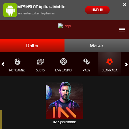
×
MESINSLOT Aplikasi Mobile
UNDUH
Jangan tampilkan lagi hari ini
Daftar
Masuk
HOT GAMES
SLOTS
LIVE CASINO
RACE
OLAHRAGA
CRA
IM Sportsbook