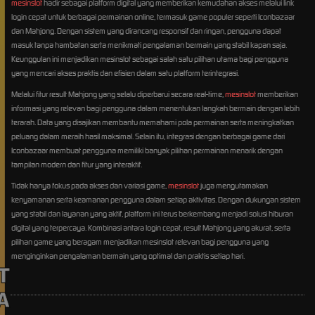
mesinslot
hadir sebagai platform digital yang memberikan kemudahan akses melalui link
login cepat untuk berbagai permainan online, termasuk game populer seperti Iconbazaar
dan Mahjong. Dengan sistem yang dirancang responsif dan ringan, pengguna dapat
masuk tanpa hambatan serta menikmati pengalaman bermain yang stabil kapan saja.
Keunggulan ini menjadikan mesinslot sebagai salah satu pilihan utama bagi pengguna
yang mencari akses praktis dan efisien dalam satu platform terintegrasi.
Melalui fitur result Mahjong yang selalu diperbarui secara real-time,
mesinslot
memberikan
informasi yang relevan bagi pengguna dalam menentukan langkah bermain dengan lebih
terarah. Data yang disajikan membantu memahami pola permainan serta meningkatkan
peluang dalam meraih hasil maksimal. Selain itu, integrasi dengan berbagai game dari
Iconbazaar membuat pengguna memiliki banyak pilihan permainan menarik dengan
tampilan modern dan fitur yang interaktif.
Tidak hanya fokus pada akses dan variasi game,
mesinslot
juga mengutamakan
kenyamanan serta keamanan pengguna dalam setiap aktivitas. Dengan dukungan sistem
yang stabil dan layanan yang aktif, platform ini terus berkembang menjadi solusi hiburan
digital yang terpercaya. Kombinasi antara login cepat, result Mahjong yang akurat, serta
pilihan game yang beragam menjadikan mesinslot relevan bagi pengguna yang
menginginkan pengalaman bermain yang optimal dan praktis setiap hari.