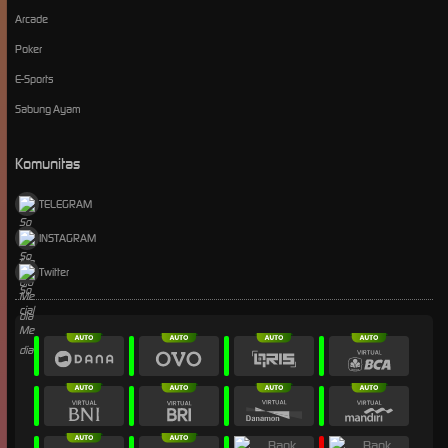
Arcade
Poker
E-Sports
Sabung Ayam
Komunitas
TELEGRAM
INSTAGRAM
Twitter