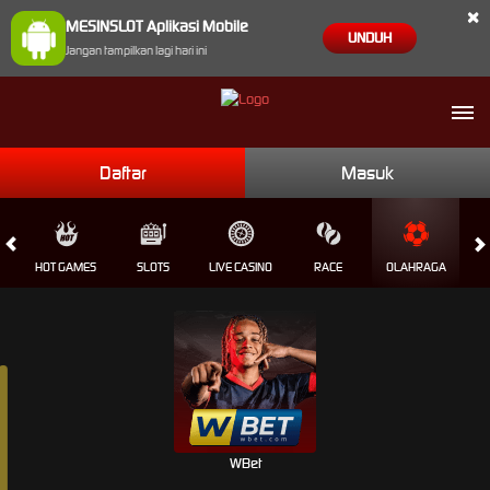
×
MESINSLOT Aplikasi Mobile
UNDUH
Jangan tampilkan lagi hari ini
Daftar
Masuk
HOT GAMES
SLOTS
LIVE CASINO
RACE
OLAHRAGA
CRA
WBet