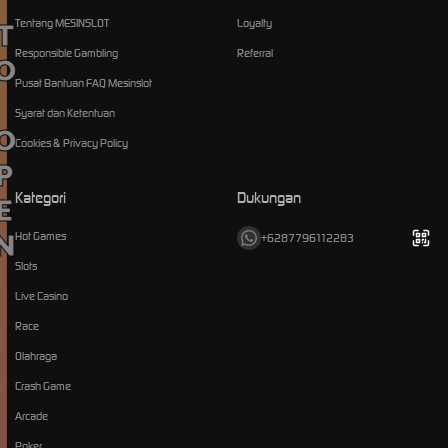
TO OPEN
Tentang MESINSLOT
Loyalty
Responsible Gambling
Referral
Pusat Bantuan FAQ Mesinslot
Syarat dan Ketentuan
Cookies & Privacy Policy
Kategori
Dukungan
Hot Games
+6287796112283
Slots
Live Casino
Race
Olahraga
Crash Game
Arcade
Poker