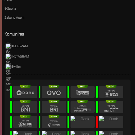
E-Sports
Sabung Ayam
Komunitas
TELEGRAM
INSTAGRAM
Twitter