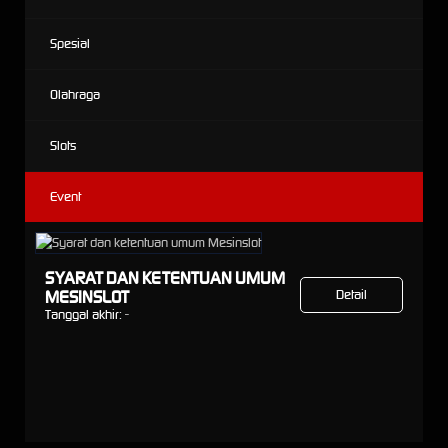
Spesial
Olahraga
Slots
Event
SYARAT DAN KETENTUAN UMUM
MESINSLOT
Detail
Tanggal akhir:
-