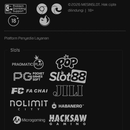
©2026 MESINSLOT. Hak cipta
dilindungi | 18+
Platform Penyedia Layanan
Slots