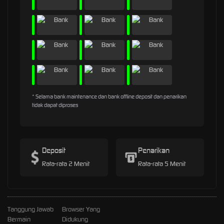
* Selama bank maintenance dan bank offline deposit dan penarikan
tidak dapat diproses
Deposit
Penarikan
Rata-rata 2 Menit
Rata-rata 5 Menit
Tanggung Jawab
Browser Yang
Bermain
Didukung