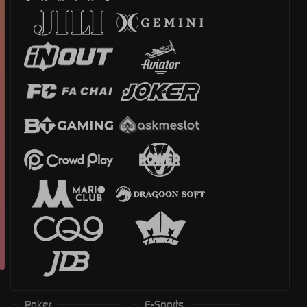
Poker
E-Sports