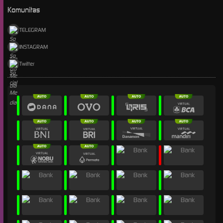
Komunitas
TELEGRAM
INSTAGRAM
Twitter