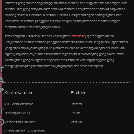
informasi yang relevan bagi pengguna dalam menentukan langkah bermain dengan lebih
terarah. Data yang disajikan membantu memahami pola permainan serta meningkatkan
peluang dalam meraih hasil maksimal. Selain itu, integrasi dengan berbagai game dari
Iconbazaar membuat pengguna memiliki banyak pilihan permainan menarik dengan
tampilan modern dan fitur yang interaktif.
Tidak hanya fokus pada akses dan variasi game,
mesinslot
juga mengutamakan
kenyamanan serta keamanan pengguna dalam setiap aktivitas. Dengan dukungan sistem
yang stabil dan layanan yang aktif, platform ini terus berkembang menjadi solusi hiburan
digital yang terpercaya. Kombinasi antara login cepat, result Mahjong yang akurat, serta
pilihan game yang beragam menjadikan mesinslot relevan bagi pengguna yang
menginginkan pengalaman bermain yang optimal dan praktis setiap hari.
TO OPEN
Kebijaksanaan
Platform
RTP Gacor Mesinslot
Promosi
Tentang MESINSLOT
Loyalty
Responsible Gambling
Referral
Pusat Bantuan FAQ Mesinslot