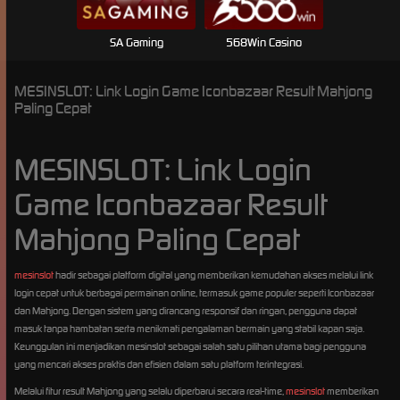
SA Gaming
568Win Casino
MESINSLOT: Link Login Game Iconbazaar Result Mahjong
Paling Cepat
MESINSLOT: Link Login
Game Iconbazaar Result
Mahjong Paling Cepat
mesinslot
hadir sebagai platform digital yang memberikan kemudahan akses melalui link
login cepat untuk berbagai permainan online, termasuk game populer seperti Iconbazaar
dan Mahjong. Dengan sistem yang dirancang responsif dan ringan, pengguna dapat
masuk tanpa hambatan serta menikmati pengalaman bermain yang stabil kapan saja.
Keunggulan ini menjadikan mesinslot sebagai salah satu pilihan utama bagi pengguna
yang mencari akses praktis dan efisien dalam satu platform terintegrasi.
Melalui fitur result Mahjong yang selalu diperbarui secara real-time,
mesinslot
memberikan