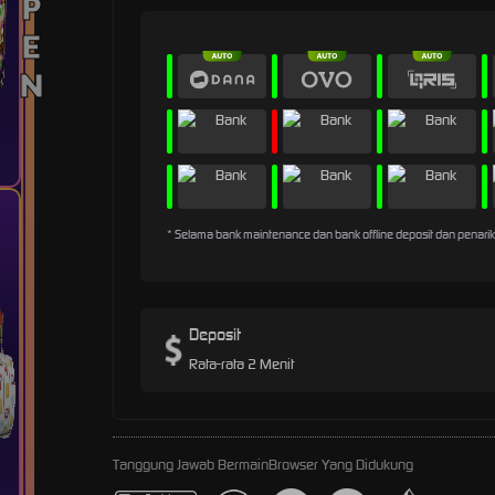
* Selama bank maintenance dan bank offline deposit dan penarik
Deposit
Rata-rata 2 Menit
Tanggung Jawab Bermain
Browser Yang Didukung