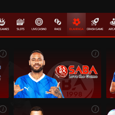
 GAMES
SLOTS
LIVE CASINO
RACE
OLAHRAGA
CRASH GAME
ARC
i
i
i
i