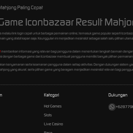
Mahjong Paling Cepat
Game Iconbazaar Result Mahjo
melalui link login cepat untuk berbagai permainan online, termasuk game populer seperti Iconba
yang stabil kapan saja. Keunggulan ini menjadikan mesinslot sebagai salah satu pilihan utama 
t
memberikan informasi yang relevan bagi pengguna dalam menentukan langkah bermain dengan 
grasi dengan berbagai game dari Iconbazaar membuat pengguna memiliki banyak pilihan permainan m
n kenyamanan serta keamanan pengguna dalam setiap aktivitas. Dengan dukungan sistem yang st
sult Mahjong yang akurat, serta pilihan game yang beragam menjadikan mesinslot relevan bagi pe
rm
Kategori
Dukungan
i
Hot Games
+628779
Slots
Live Casino
Race