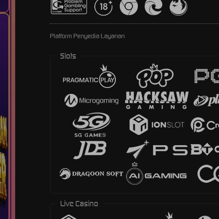
Platform Penyedia Layanan
Slots
Live Casino