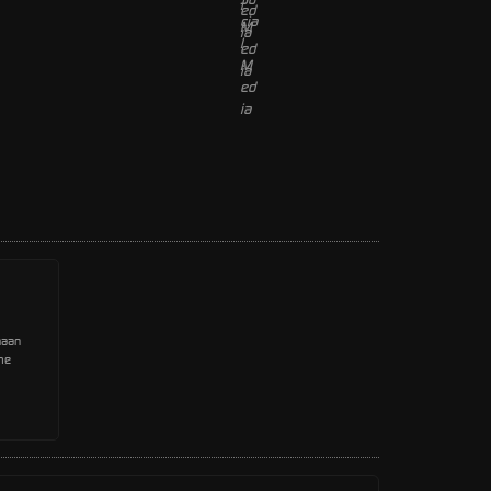
haan
ame