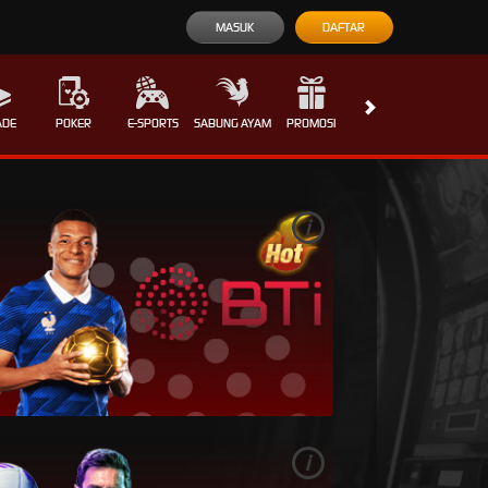
MASUK
DAFTAR
ADE
POKER
E-SPORTS
SABUNG AYAM
PROMOSI
i
i